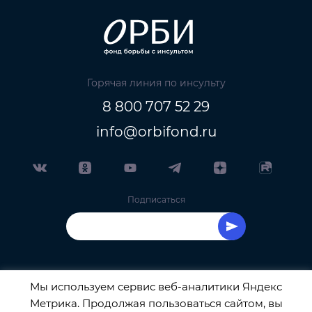
Горячая линия по инсульту
8 800 707 52 29
info@orbifond.ru
Подписаться
Мы используем сервис веб-аналитики Яндекс
Метрика. Продолжая пользоваться сайтом, вы
ОФИЦИАЛЬНЫЙ ОПЕРАТОР ОБРАБОТКИ