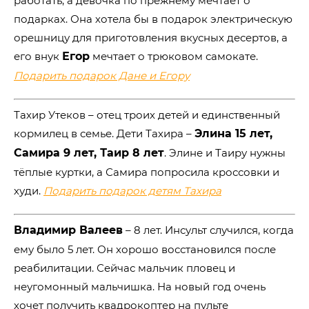
работать, а девочка по прежнему мечтает о
подарках. Она хотела бы в подарок электрическую
орешницу для приготовления вкусных десертов, а
его внук
Егор
мечтает о трюковом самокате.
Подарить подарок Дане и Егору
Тахир Утеков – отец троих детей и единственный
кормилец в семье. Дети Тахира –
Элина 15 лет,
Самира 9 лет, Таир 8 лет
. Элине и Таиру нужны
тёплые куртки, а Самира попросила кроссовки и
худи.
Подарить подарок детям Тахира
Владимир Валеев
– 8 лет. Инсульт случился, когда
ему было 5 лет. Он хорошо восстановился после
реабилитации. Сейчас мальчик пловец и
неугомонный мальчишка. На новый год очень
хочет получить квадрокоптер на пульте