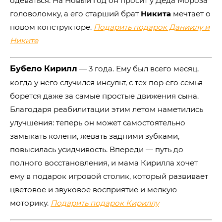
одеваться. На Новый год он просит у Деда Мороза
головоломку, а его старший брат
Никита
мечтает о
новом конструкторе.
Подарить подарок Даниилу и
Никите
Бубело Кирилл
― 3 года. Ему был всего месяц,
когда у него случился инсульт, с тех пор его семья
борется даже за самые простые движения сына.
Благодаря реабилитации этим летом наметились
улучшения: теперь он может самостоятельно
замыкать колени, жевать задними зубками,
повысилась усидчивость. Впереди ― путь до
полного восстановления, и мама Кирилла хочет
ему в подарок игровой столик, который развивает
цветовое и звуковое восприятие и мелкую
моторику.
Подарить подарок Кириллу