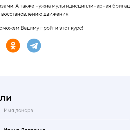
лазами. А также нужна мультидисциплинарная брига
и восстановлению движения.
оможем Вадиму пройти этот курс!
гли
Имя донора