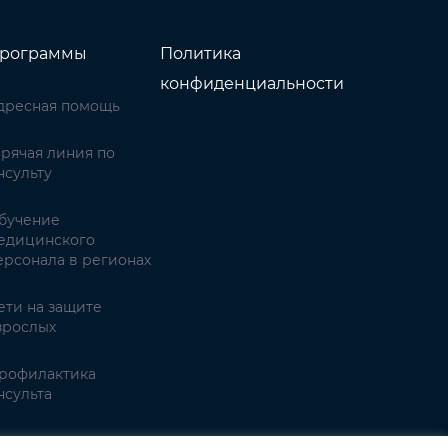
рограммы
Политика
конфиденциальности
дресная помощь
орячая линия по
нсульту
бучение
едицинского
ерсонала в регионах
ети на защите
зрослых
рофилактика
нсульта
имптомы инсульта