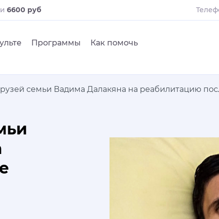
ли
6600 руб
Телеф
ульте
Программы
Как помочь
друзей семьи Вадима Далакяна на реабилитацию пос
мьи
а
е