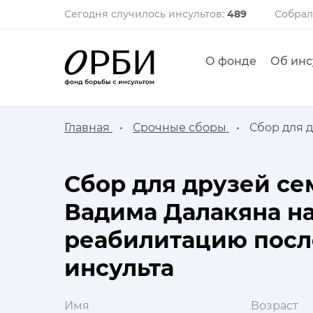
Сегодня случилось инсультов:
489
Собра
О фонде
Об инс
Главная
Срочные сборы
Сбор для 
Сбор для друзей се
Вадима Далакяна н
реабилитацию посл
инсульта
Имя
Возраст