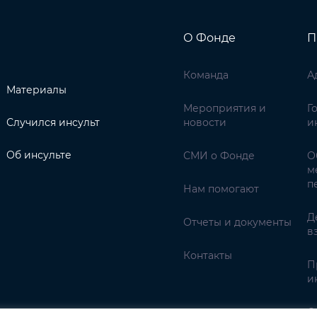
О Фонде
П
Команда
А
Материалы
Мероприятия и
Г
Случился инсульт
новости
и
Об инсульте
СМИ о Фонде
О
м
п
Нам помогают
Д
Отчеты и документы
в
Контакты
П
и
С