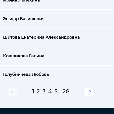
Ирина Лепехина
Эльдар Багишевич
Шитова Екатерина Александровна
Ковшикова Галина
Голубничева Любовь
1
2
3
4
5
28
…