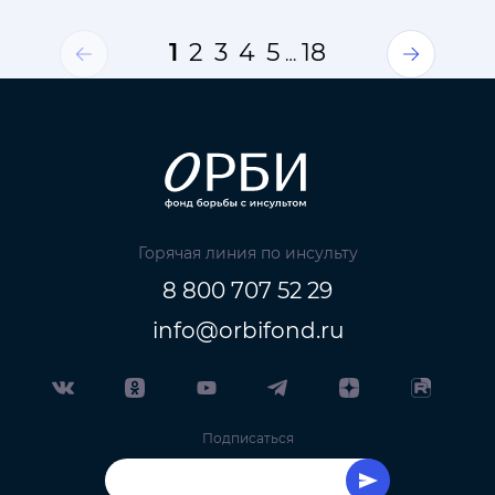
1
2
3
4
5
18
…
Горячая линия по инсульту
8 800 707 52 29
info@orbifond.ru
Подписаться