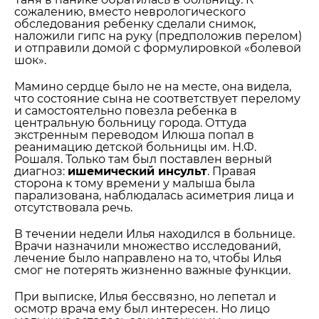
сожалению, вместо неврологического
обследования ребенку сделали снимок,
наложили гипс на руку (предположив перелом)
и отправили домой с формулировкой «болевой
шок».
Мамино сердце было не на месте, она видела,
что состояние сына не соответствует перелому
и самостоятельно повезла ребенка в
центральную больницу города. Оттуда
экстренным переводом Илюша попал в
реанимацию детской больницы им. Н.Ф.
Рошаля. Только там был поставлен верный
диагноз:
ишемический инсульт
. Правая
сторона к тому времени у малыша была
парализована, наблюдалась асиметрия лица и
отсутствовала речь.
В течении недели Илья находился в больнице.
Врачи назначили множество исследований,
лечение было направлено на то, чтобы Илья
смог не потерять жизненно важные функции.
При выписке, Илья бессвязно, но лепетал и
осмотр врача ему был интересен. Но лицо