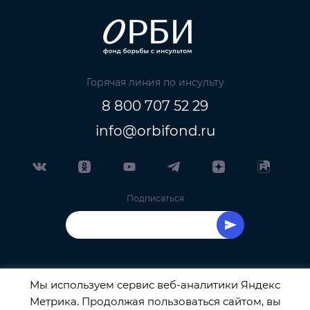
Горячая линия по инсульту
8 800 707 52 29
info@orbifond.ru
Подписаться
Мы используем сервис веб-аналитики Яндекс
Метрика. Продолжая пользоваться сайтом, вы
ОФИЦИАЛЬНЫЙ ОПЕРАТОР ОБРАБОТКИ