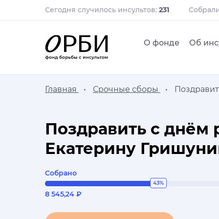
Сегодня случилось инсультов:
231
Собрал
О фонде
Об инс
Главная
Срочные сборы
Поздравит
Поздравить с днём
Екатерину Гришуни
Собрано
43%
8 545,24 ₽