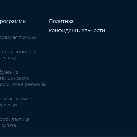
рограммы
Политика
конфиденциальности
дресная помощь
орячая линия по
нсульту
бучение
едицинского
ерсонала в регионах
ети на защите
зрослых
рофилактика
нсульта