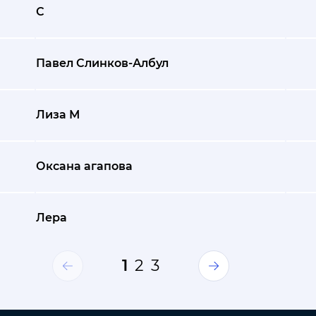
С
Павел Слинков-Албул
Лиза М
Оксана агапова
Лера
1
2
3