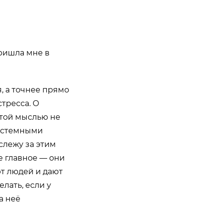
пришла мне в
, а точнее прямо
стресса. О
этой мыслью не
системными
слежу за этим
е главное — они
т людей и дают
лать, если у
а неё