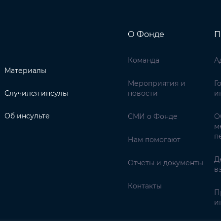
О Фонде
П
Команда
А
Материалы
Мероприятия и
Г
Случился инсульт
новости
и
Об инсульте
СМИ о Фонде
О
м
п
Нам помогают
Д
Отчеты и документы
в
Контакты
П
и