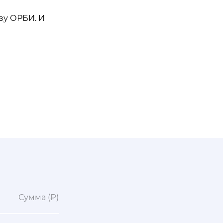
зу ОРБИ. И
Сумма (₽)