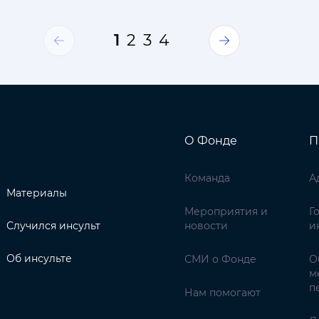
1
2
3
4
О Фонде
П
Команда
А
Материалы
Мероприятия и
Г
Случился инсульт
новости
и
Об инсульте
СМИ о Фонде
О
м
п
Нам помогают