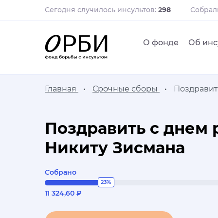
Сегодня случилось инсультов:
298
Собра
О фонде
Об инс
Главная
Срочные сборы
Поздравит
Поздравить с днем
Никиту Зисмана
Собрано
23%
11 324,60 ₽