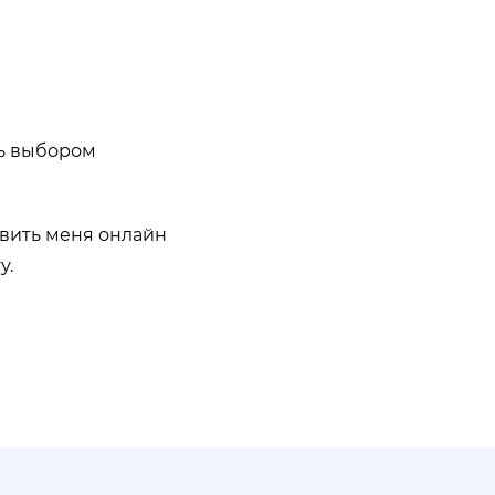
сь выбором
авить меня онлайн
у.