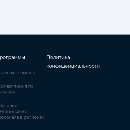
рограммы
Политика
конфиденциальности
дресная помощь
орячая линия по
нсульту
бучение
едицинского
ерсонала в регионах