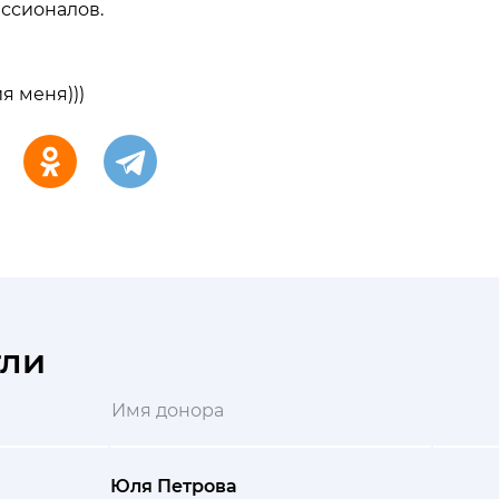
ссионалов.
я меня)))
гли
Имя донора
Юля Петрова