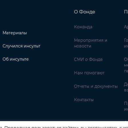
О Фонде
П
Команда
А
Материалы
Мероприятия и
Г
Случился инсульт
новости
и
Об инсульте
СМИ о Фонде
О
м
п
Нам помогают
Д
Отчеты и документы
в
Контакты
П
и
С
. Продолжая пользоваться сайтом, вы соглашаетесь с ис