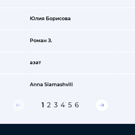
Юлия Борисова
Роман З.
азат
Anna Siamashvili
1
2
3
4
5
6