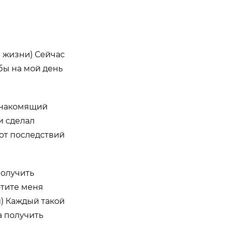
 жизни) Сейчас
бы на мой день
 знакомящий
и сделал
от последствий
получить
отите меня
) Каждый такой
а получить