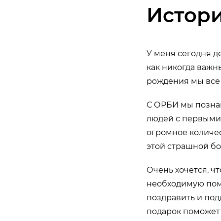
Истор
У меня сегодня д
как никогда важн
рождения мы все
С ОРБИ мы познак
людей с первыми 
огромное количес
этой страшной бол
Очень хочется, ч
необходимую помо
поздравить и по
подарок поможет 