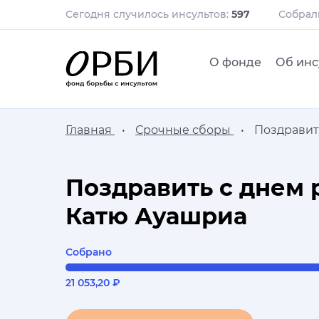
Сегодня случилось инсультов:
597
Собра
О фонде
Об инс
Главная
Срочные сборы
Поздравит
Поздравить с днем
Катю Ауашриа
Собрано
21 053,20 ₽