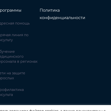
рограммы
Политика
конфиденциальности
дресная помощь
орячая линия по
нсульту
бучение
едицинского
ерсонала в регионах
ети на защите
зрослых
рофилактика
нсульта
имптомы инсульта
пользованием файлов cookies, а также ознакомлены с