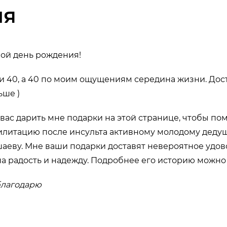
ия
мой день рождения!
чти 40, а 40 по моим ощущениям середина жизни. Дост
ьше )
 вас дарить мне подарки на этой странице, чтобы по
илитацию после инсульта активному молодому дедуш
аеву. Мне ваши подарки доставят невероятное удово
а радость и надежду. Подробнее его историю можно
 благодарю