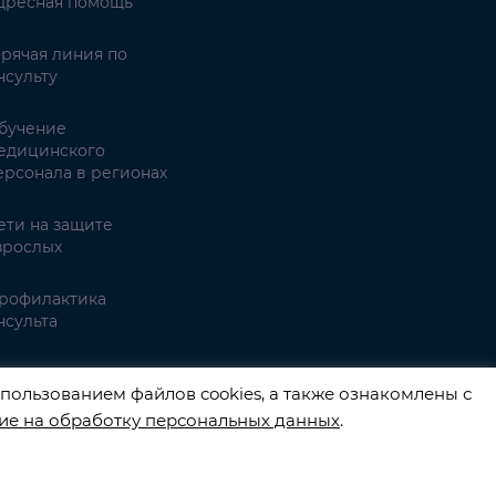
дресная помощь
орячая линия по
нсульту
бучение
едицинского
ерсонала в регионах
ети на защите
зрослых
рофилактика
нсульта
имптомы инсульта
пользованием файлов cookies, а также ознакомлены с
ие на обработку персональных данных
.
3540