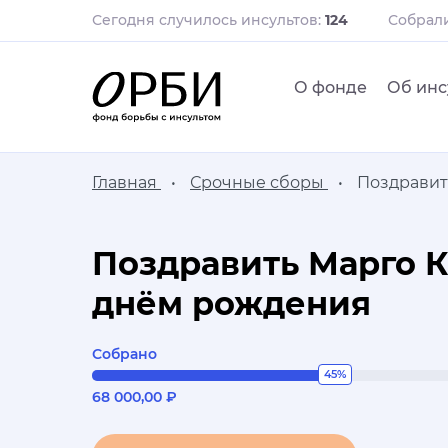
Сегодня случилось инсультов:
124
Собрал
О фонде
Об инс
Главная
Срочные сборы
Поздравит
Поздравить Марго К
днём рождения
Собрано
45%
68 000,00 ₽