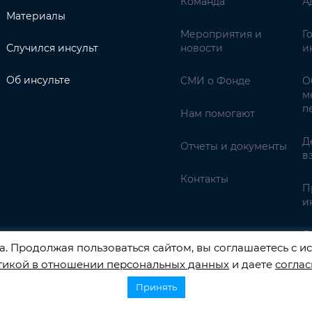
Команда
А
Материалы
Мероприятия и
Г
Случился инсульт
новости
и
Об инсульте
СМИ о Фонде
О
м
п
Нам помогают
Д
Отчеты и документы
в
Контакты
П
и
С
. Продолжая пользоваться сайтом, вы соглашаетесь с ис
тикой в отношении персональных данных
и даете
соглас
едств.
Принять
НАЛЬНЫХ ДАННЫХ РЕГИСТРАЦИОННЫЙ НОМЕР 77-22-13