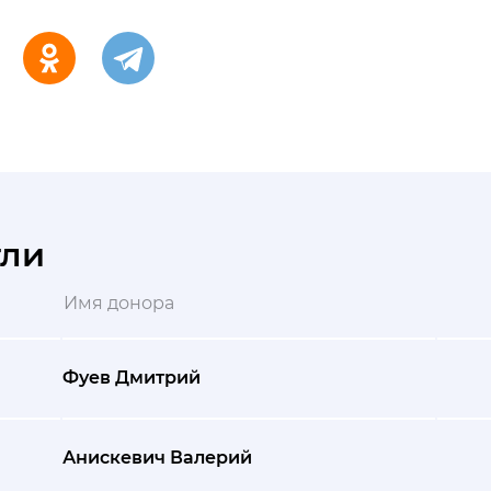
гли
Имя донора
Фуев Дмитрий
Анискевич Валерий