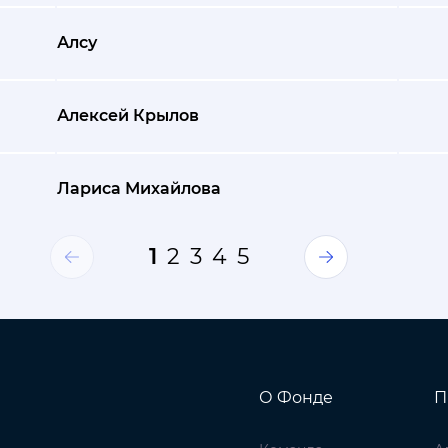
Алсу
Алексей Крылов
Лариса Михайлова
1
2
3
4
5
О Фонде
П