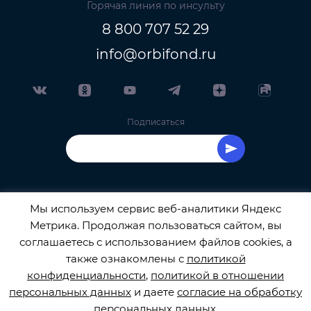
Горячая линия по инсульту
8 800 707 52 29
info@orbifond.ru
Подписаться
Мы используем сервис веб-аналитики Яндекс
Метрика. Продолжая пользоваться сайтом, вы
ОФИЦИАЛЬНЫЙ ОПЕРАТОР ОБРАБОТКИ
соглашаетесь с использованием файлов cookies, а
также ознакомлены с
политикой
ПЕРСОНАЛЬНЫХ ДАННЫХ РЕГИСТРАЦИОННЫЙ
конфиденциальности
,
политикой в отношении
персональных данных
и даете
согласие на обработку
НОМЕР 77-22-133540
персональных данных
.