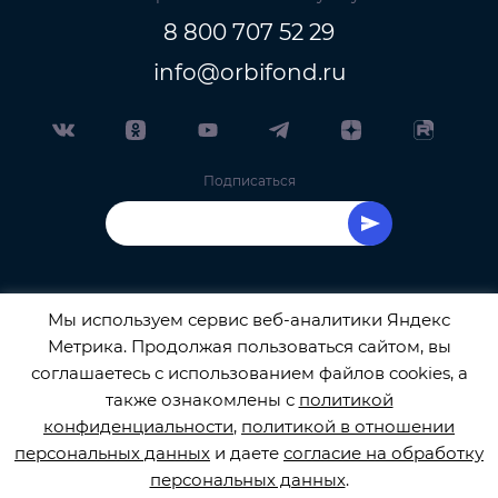
8 800 707 52 29
info@orbifond.ru
Подписаться
Мы используем сервис веб-аналитики Яндекс
Метрика. Продолжая пользоваться сайтом, вы
ОФИЦИАЛЬНЫЙ ОПЕРАТОР ОБРАБОТКИ
соглашаетесь с использованием файлов cookies, а
также ознакомлены с
политикой
ПЕРСОНАЛЬНЫХ ДАННЫХ РЕГИСТРАЦИОННЫЙ
конфиденциальности
,
политикой в отношении
персональных данных
и даете
согласие на обработку
НОМЕР 77-22-133540
персональных данных
.