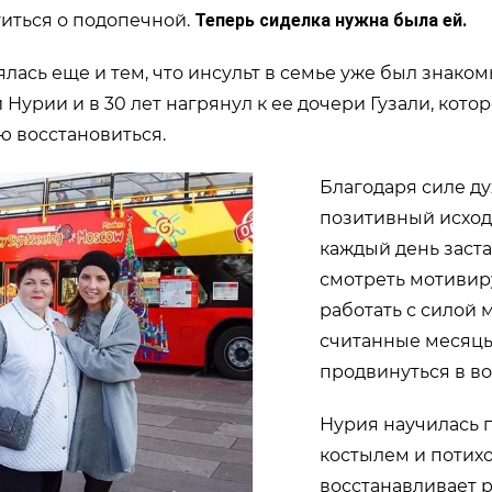
титься о подопечной.
Теперь сиделка нужна была ей.
лась еще и тем, что инсульт в семье уже был знаком
Нурии и в 30 лет нагрянул к ее дочери Гузали, которо
ю восстановиться.
Благодаря силе дух
позитивный исход 
каждый день заст
смотреть мотиви
работать с силой 
считанные месяцы
продвинуться в в
Нурия научилась 
костылем и потих
восстанавливает р