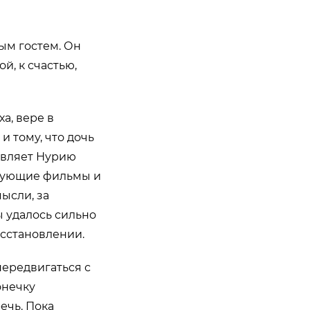
ым гостем. Он
й, к счастью,
а, вере в
и тому, что дочь
авляет Нурию
рующие фильмы и
мысли, за
 удалось сильно
осстановлении.
передвигаться с
онечку
ечь. Пока