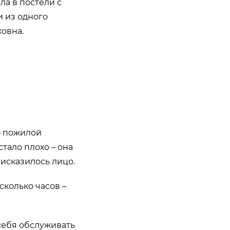
ла в постели с
и из одного
ковна.
– пожилой
стало плохо – она
 исказилось лицо.
сколько часов –
себя обслуживать