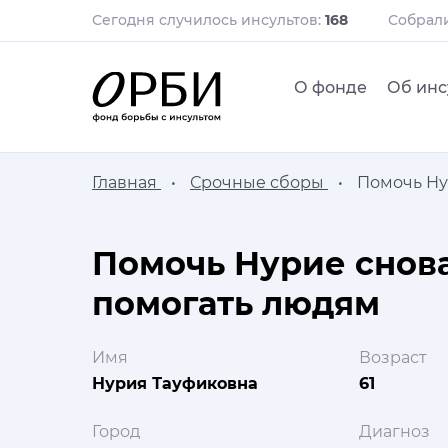
Сегодня случилось инсультов:
168
Собрал
О фонде
Об инс
Главная
Срочные сборы
Помочь Ну
Помочь Нурие снов
помогать людям
Имя
Возраст
Нурия Тауфиковна
61
Город
Диагноз