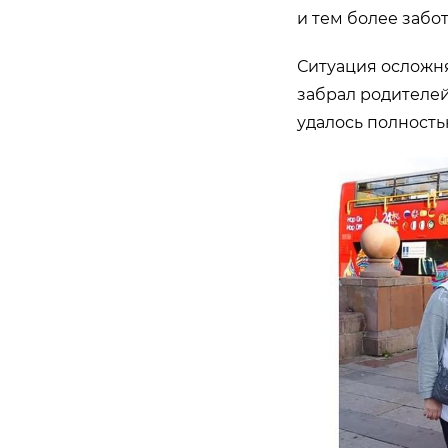
и тем более забо
Ситуация осложня
забрал родителей 
удалось полность