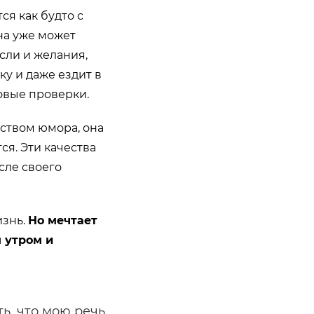
ся как будто с
она уже может
сли и желания,
ку и даже ездит в
овые проверки.
ством юмора, она
ся. Эти качества
сле своего
изнь.
Но мечтает
я утром и
ь, что мою речь