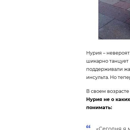
Нурия – невероя
шикарно танцует и
поддерживали жаж
инсульта. Но теп
В своем возрасте
Нурия не о каких
понимать:
«Сегодня я 