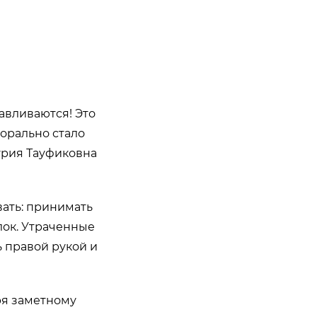
навливаются! Это
морально стало
урия Тауфиковна
ать: принимать
лок. Утраченные
 правой рукой и
ря заметному