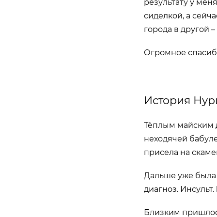
результату у меня
сиделкой, а сейч
города в другой 
Огромное спасибо
История Нур
Тёплым майским 
неходячей бабулей
присела на скамей
Дальше уже была 
диагноз. Инсульт.
Близки
м пришлос