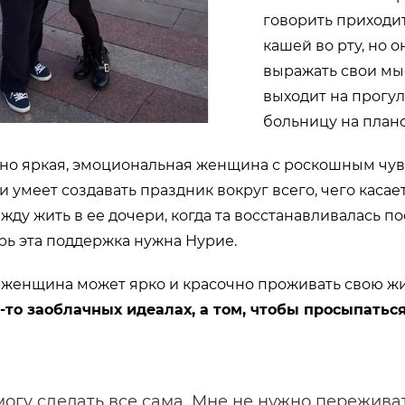
говорить приходит
кашей во рту, но 
выражать свои мы
выходит на прогул
больницу на план
тно яркая, эмоциональная женщина с роскошным чув
 умеет создавать праздник вокруг всего, чего касает
ду жить в ее дочери, когда та восстанавливалась по
ерь эта поддержка нужна Нурие.
 женщина может ярко и красочно проживать свою ж
-то заоблачных идеалах, а том, чтобы просыпатьс
могу сделать все сама. Мне не нужно переживат