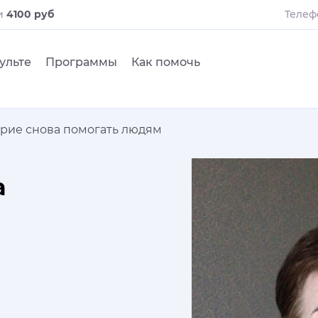
и
4100 руб
Телеф
ульте
Программы
Как помочь
рие снова помогать людям
а