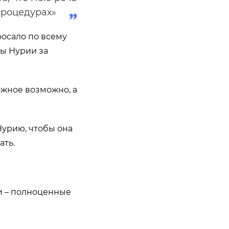
процедурах»
росало по всему
ны Нурии за
ожное возможно, а
Нурию, чтобы она
ать.
и – полноценные