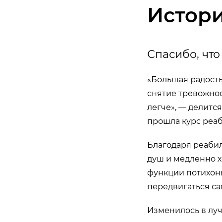
Истор
Спасибо, что
«Большая радость 
снятие тревожнос
легче», — делитс
прошла курс реаб
Благодаря реаби
душ и медленно х
функции потихонь
передвигаться сам
Изменилось в луч