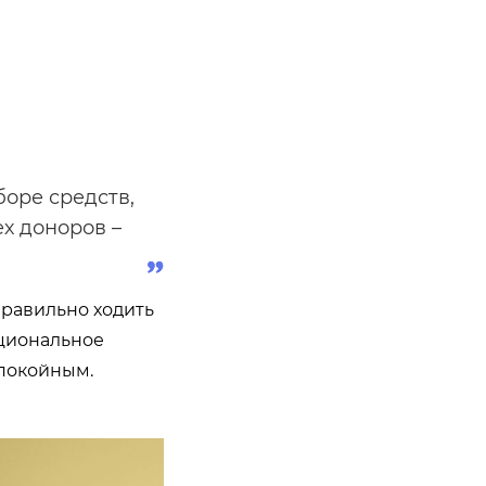
боре средств,
ех доноров –
правильно ходить
оциональное
спокойным.