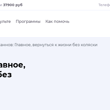
ли
37900 руб
Телеф
ульте
Программы
Как помочь
ннов: Главное, вернуться к жизни без коляски
авное,
без