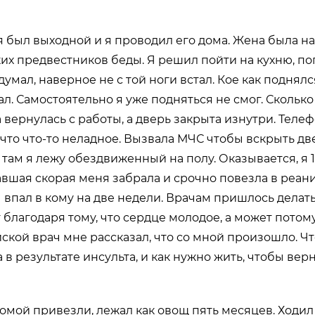
я был выходной и я проводил его дома. Жена была на
их предвестников беды. Я решил пойти на кухню, поп
думал, наверное не с той ноги встал. Кое как поднял
ал. Самостоятельно я уже подняться не смог. Сколько
вернулась с работы, а дверь закрыта изнутри. Телефо
, что что-то неладное. Вызвала МЧС чтобы вскрыть дв
 там я лежу обездвиженный на полу. Оказывается, я 1
вшая скорая меня забрала и срочно повезла в реа
Я впал в кому на две недели. Врачам пришлось делат
 благодаря тому, что сердце молодое, а может потому
ской врач мне рассказал, что со мной произошло. Чт
 в результате инсульта, и как нужно жить, чтобы вер
домой привезли, лежал как овощ пять месяцев. Ходил