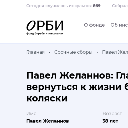
Сегодня случилось инсультов:
869
Собра
О фонде
Об инс
Главная
Срочные сборы
Павел Жела
Павел Желаннов: Гл
вернуться к жизни 
коляски
Имя
Возраст
Павел Желаннов
38 лет