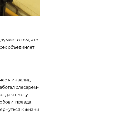
думает о том, что
всех объединяет
йчас я инвалид
Работал слесарем-
огда я смогу
Любови, правда
 вернуться к жизни