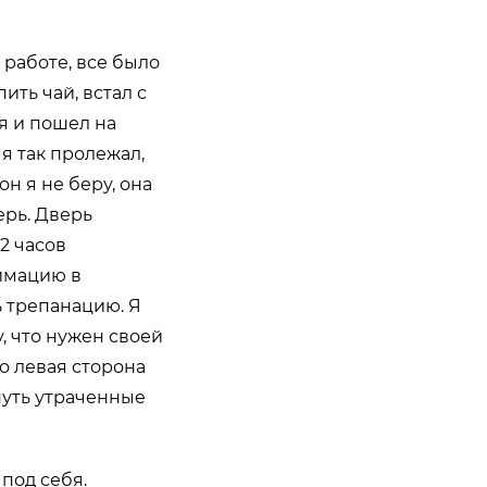
 работе, все было
ить чай, встал с
ся и пошел на
 я так пролежал,
н я не беру, она
ерь. Дверь
2 часов
нимацию в
ь трепанацию. Я
, что нужен своей
о левая сторона
нуть утраченные
 под себя.