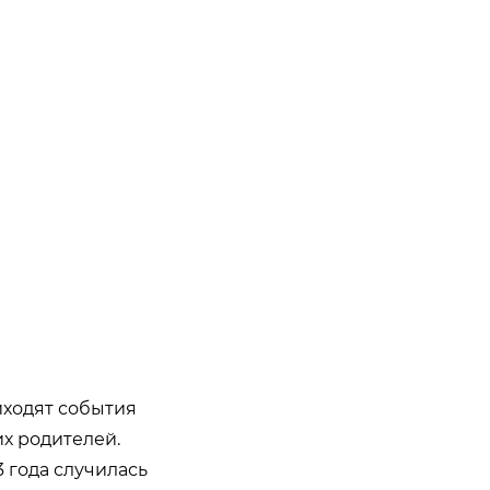
риходят события
их родителей.
3 года случилась