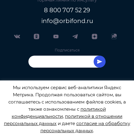
8 800 707 52 29
info@orbifond.ru
Подписаться
Мы используем сервис веб-аналитики Яндекс
Метрика. Продолжая пользоваться сайтом, вы
ОФИЦИАЛЬНЫЙ ОПЕРАТОР ОБРАБОТКИ
соглашаетесь с использованием файлов cookies, а
также ознакомлены с
политикой
ПЕРСОНАЛЬНЫХ ДАННЫХ РЕГИСТРАЦИОННЫЙ
конфиденциальности
,
политикой в отношении
персональных данных
и даете
согласие на обработку
НОМЕР 77-22-133540
персональных данных
.