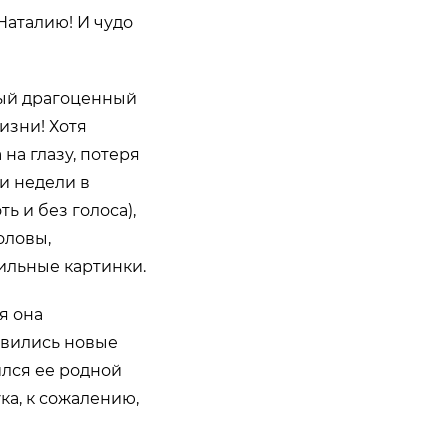
 Наталию! И чудо
мый драгоценный
изни! Хотя
на глазу, потеря
ри недели в
ь и без голоса),
оловы,
ильные картинки.
я она
явились новые
ился ее родной
ка, к сожалению,