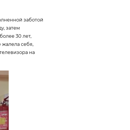
полненной заботой
у, затем
олее 30 лет,
 жалела себя,
 телевизора на