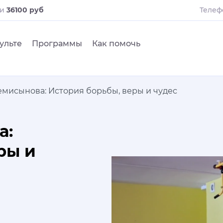
ли
36100 руб
Телеф
ульте
Программы
Как помочь
емисынова: История борьбы, веры и чудес
а:
ры и