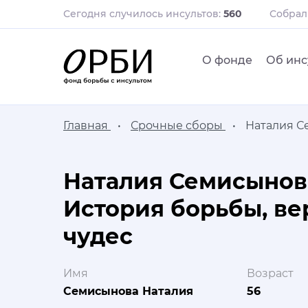
Сегодня случилось инсультов:
560
Собра
О фонде
Об инс
Главная
Срочные сборы
Наталия С
Наталия Семисынов
История борьбы, ве
чудес
Имя
Возраст
Семисынова Наталия
56