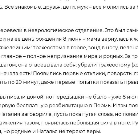
. Все знакомые, друзья, дети, муж – все молились за
еревели в неврологическое отделение. Это был са
ри на ее день рождения 8 июня – мама вернулась к ж
желейшим: трахеостома в горле, зонд в носу, пелена 
 а главное – полное непризнание мира и родных. За т
шагом, она отвоевывала себя: убрали трахеостому (хот
а начала есть! Появились первые отклики, повороты г
ть по 20 минут, даже первые попытки показать прав
выписали домой, но передышки не было – уже 8 июл
ервую бесплатную реабилитацию в Пермь. И там по
Наталия заговорила, пусть пока путая слова, но появ
движения тазом, появилась небольшая сила в ноге. Ру
, но родные и Наталья не теряют веры.