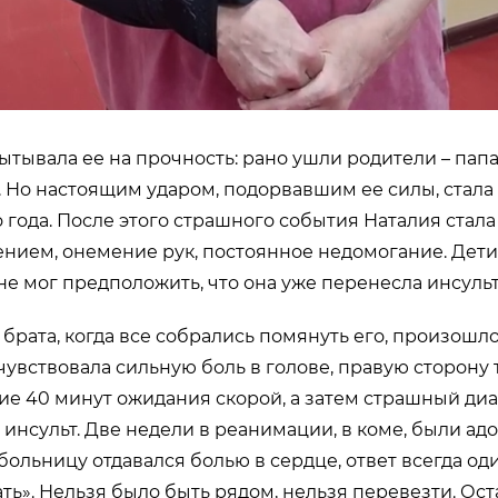
ытывала ее на прочность: рано ушли родители – папа 
д. Но настоящим ударом, подорвавшим ее силы, стала
о года. После этого страшного события Наталия стала
нием, онемение рук, постоянное недомогание. Дети
не мог предположить, что она уже перенесла инсульт 
 брата, когда все собрались помянуть его, произошл
чувствовала сильную боль в голове, правую сторону 
ие 40 минут ожидания скорой, а затем страшный диа
инсульт. Две недели в реанимации, в коме, были адо
больницу отдавался болью в сердце, ответ всегда од
ать». Нельзя было быть рядом, нельзя перевезти. Ост