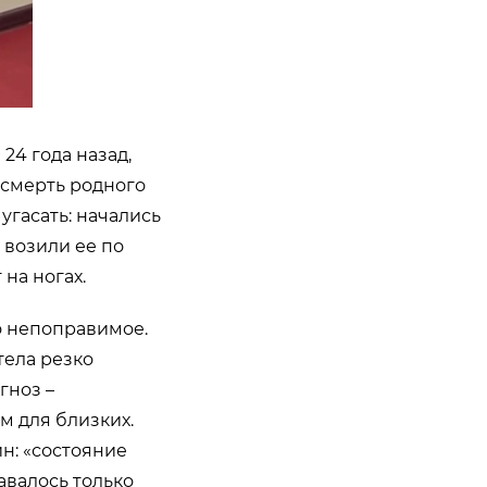
24 года назад,
 смерть родного
 угасать: начались
 возили ее по
на ногах.
о непоправимое.
тела резко
гноз –
м для близких.
ин: «состояние
авалось только