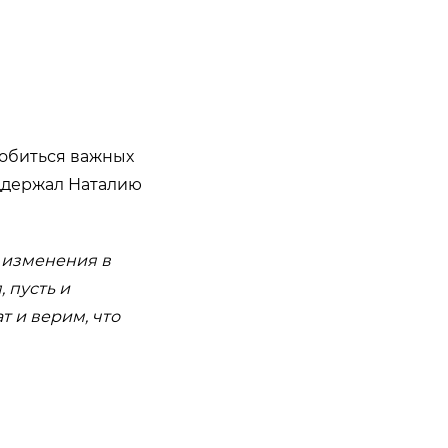
добиться важных
оддержал Наталию
ь изменения в
, пусть и
т и верим, что