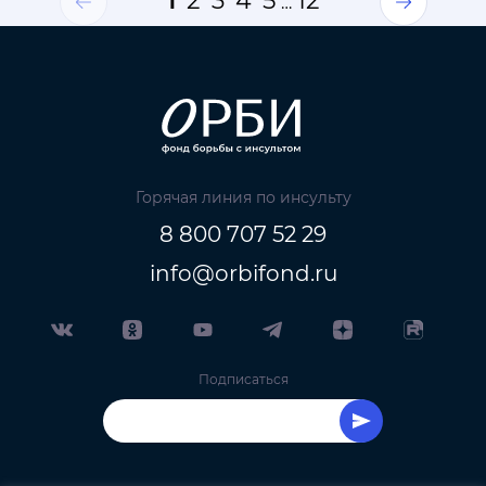
1
2
3
4
5
12
…
Горячая линия по инсульту
8 800 707 52 29
info@orbifond.ru
Подписаться