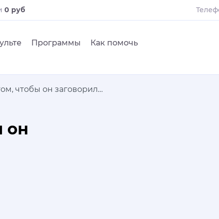
и
0 руб
Телеф
ульте
Программы
Как помочь
том, чтобы он заговорил…
ы он