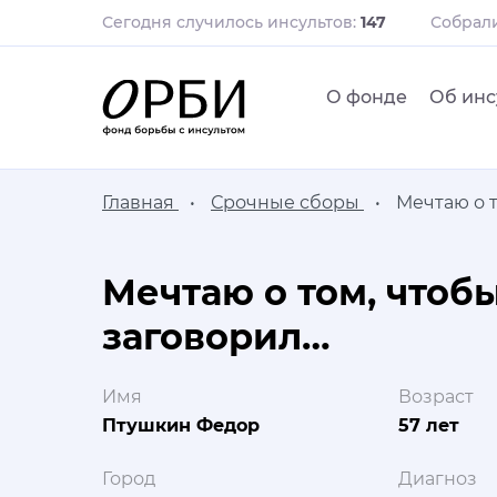
Сегодня случилось инсультов:
147
Собрал
О фонде
Об инс
Главная
Срочные сборы
Мечтаю о 
Мечтаю о том, чтоб
заговорил…
Имя
Возраст
Птушкин Федор
57 лет
Город
Диагноз