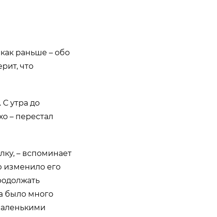
как раньше – обо
ерит, что
 С утра до
хо – перестал
лку, – вспоминает
ю изменило его
продолжать
ра было много
 маленькими