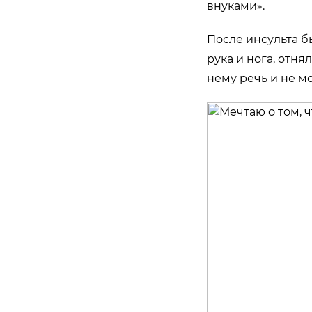
внуками».
После инсульта б
рука и нога, отня
нему речь и не м