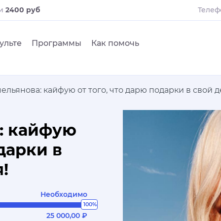
ли
2400 руб
Телеф
ульте
Программы
Как помочь
льянова: кайфую от того, что дарю подарки в свой 
: кайфую
одарки в
!
Необходимо
100%
25 000,00 ₽