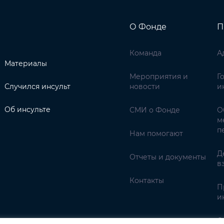
О Фонде
П
Команда
А
Материалы
Мероприятия и
Г
Случился инсульт
новости
и
Об инсульте
СМИ о Фонде
О
м
п
Нам помогают
Д
Отчеты и документы
в
Контакты
П
и
С