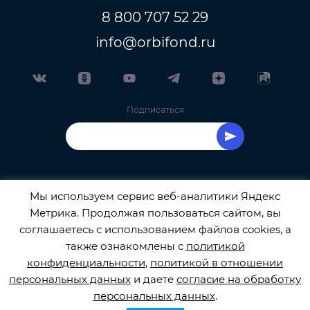
8 800 707 52 29
info@orbifond.ru
Подписаться
Мы используем сервис веб-аналитики Яндекс
Метрика. Продолжая пользоваться сайтом, вы
ОФИЦИАЛЬНЫЙ ОПЕРАТОР ОБРАБОТКИ
соглашаетесь с использованием файлов cookies, а
также ознакомлены с
политикой
ПЕРСОНАЛЬНЫХ ДАННЫХ РЕГИСТРАЦИОННЫЙ
конфиденциальности
,
политикой в отношении
персональных данных
и даете
согласие на обработку
НОМЕР 77-22-133540
персональных данных
.
Сбор закрыт! Спасибо, что помогли в сборе средств.