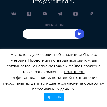
info@orbifond.ru
Подписаться
Мы используем сервис веб-аналитики Яндекс
Метрика. Продолжая пользоваться сайтом, вы
ОФИЦИАЛЬНЫЙ ОПЕРАТОР ОБРАБОТКИ
соглашаетесь с использованием файлов cookies, а
также ознакомлены с
политикой
ПЕРСОНАЛЬНЫХ ДАННЫХ РЕГИСТРАЦИОННЫЙ
конфиденциальности
,
политикой в отношении
персональных данных
и даете
согласие на обработку
НОМЕР 77-22-133540
персональных данных
.
Сбор закрыт! Спасибо, что помогли в сборе средств.
Принять
© 2026
orbifond.ru
Все права защищены