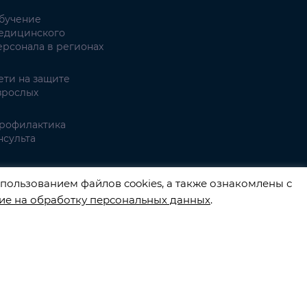
бучение
едицинского
ерсонала в регионах
ети на защите
зрослых
рофилактика
нсульта
имптомы инсульта
пользованием файлов cookies, а также ознакомлены с
ие на обработку персональных данных
.
3540