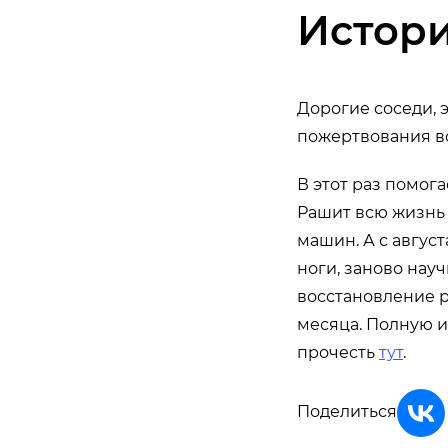
Истор
Дорогие соседи, 
пожертвования в
В этот раз помог
Рашит всю жизнь
машин. А с авгус
ноги, заново науч
восстановление р
месяца. Полную 
прочесть
тут
.
Поделиться