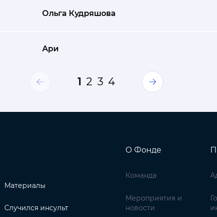
Ольга Кудряшова
Ари
1
2
3
4
О Фонде
П
Команда
А
Материалы
Мероприятия и
Г
Случился инсульт
новости
и