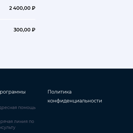
2 400,00 ₽
300,00 ₽
рограммы
Политика
конфиденциальности
дресная помощь
орячая линия по
нсульту