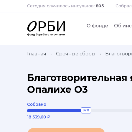
Сегодня случилось инсультов:
805
Собра
О фонде
Об инс
Главная
Срочные сборы
Благотвор
Благотворительная 
Опалихе О3
Собрано
37%
18 539,60 ₽