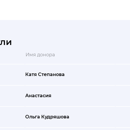
гли
Имя донора
Катя Степанова
Анастасия
Ольга Кудряшова