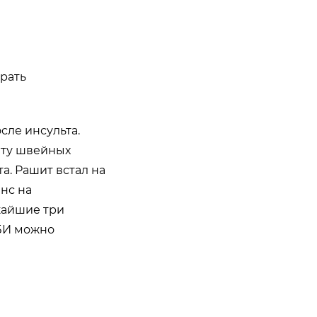
ирать
сле инсульта.
нту швейных
а. Рашит встал на
анс на
жайшие три
БИ можно