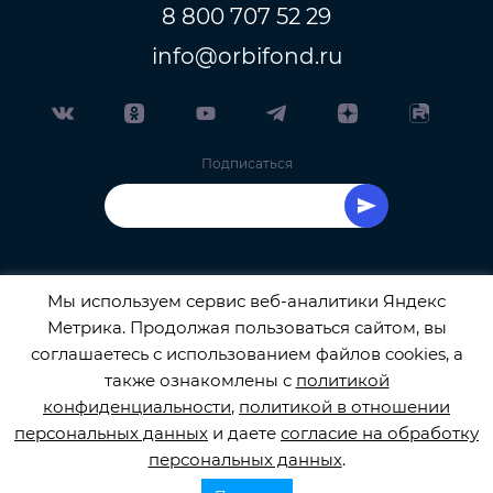
8 800 707 52 29
info@orbifond.ru
Подписаться
Мы используем сервис веб-аналитики Яндекс
Метрика. Продолжая пользоваться сайтом, вы
ОФИЦИАЛЬНЫЙ ОПЕРАТОР ОБРАБОТКИ
соглашаетесь с использованием файлов cookies, а
также ознакомлены с
политикой
ПЕРСОНАЛЬНЫХ ДАННЫХ РЕГИСТРАЦИОННЫЙ
конфиденциальности
,
политикой в отношении
персональных данных
и даете
согласие на обработку
НОМЕР 77-22-133540
персональных данных
.
Сбор закрыт! Спасибо, что помогли в сборе средств.