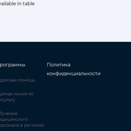
ailable in table
рограммы
Политика
конфиденциальности
дресная помощь
орячая линия по
нсульту
бучение
едицинского
ерсонала в регионах