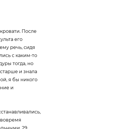
 кровати. После
ульта его
ему речь, сидя
лись с каким-то
уры тогда, но
 старше и знала
ой, я бы никого
ние и
сстанавливались,
 вовремя
льными. 29