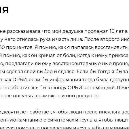
ия
не рассказывала, что мой дедушка пролежал 10 лет в
у него отнялась рука и часть лица. После второго инс
60 процентов. Я помню, как я пыталась восстановить 
Я помню, как он кричал от боли, когда к нему прикаса
ю, предлагали ли ему восстановительные ные процед
ам сделал свой выбор и сдался. Если бы тогда я была
д как ОРБИ, если бы информация тогда была доступн
осто обратилась бы к фонду ОРБИ за помощью! Лече
осле инсульта возможно и оно доступно!
десяти лет работает, чтобы люди после инсульта во
онную кампанию о симптомах инсульта, чтобы люди
нскую помощь и последствия инсульта были минима