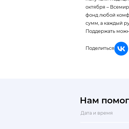
октября – Всемир
фонд любой комф
сумм, а каждый ру
Поддержать можн
Поделиться
Нам помо
Дата и время