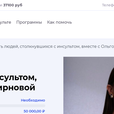
ли
37100 руб
Телеф
ульте
Программы
Как помочь
ь людей, столкнувшихся с инсультом, вместе с Оль
сультом,
мирновой
Необходимо
50 000,00 ₽