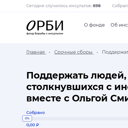
Сегодня случилось инсультов:
698
Собра
О фонде
Об инс
Главная
Срочные сборы
Поддержат
Поддержать людей,
столкнувшихся с ин
вместе с Ольгой С
Собрано
0%
0,00 ₽