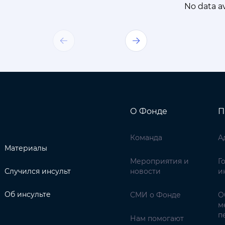
No data av
О Фонде
П
Команда
А
Материалы
Мероприятия и
Г
Случился инсульт
новости
и
Об инсульте
СМИ о Фонде
О
м
п
Нам помогают