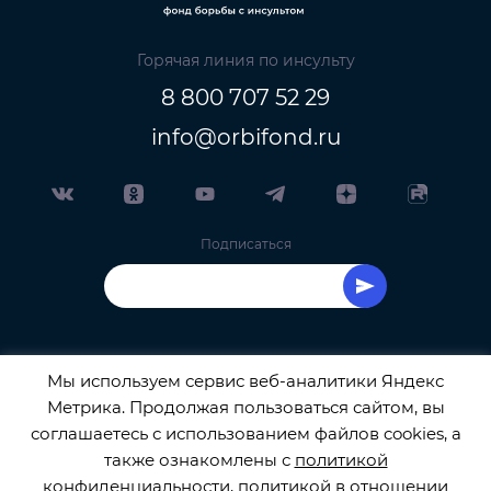
Горячая линия по инсульту
8 800 707 52 29
info@orbifond.ru
Подписаться
Мы используем сервис веб-аналитики Яндекс
Метрика. Продолжая пользоваться сайтом, вы
ОФИЦИАЛЬНЫЙ ОПЕРАТОР ОБРАБОТКИ
соглашаетесь с использованием файлов cookies, а
также ознакомлены с
политикой
ПЕРСОНАЛЬНЫХ ДАННЫХ РЕГИСТРАЦИОННЫЙ
конфиденциальности
,
политикой в отношении