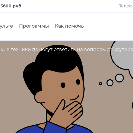
и
3600 руб
Телеф
ульте
Программы
Как помочь
акие техники помогут ответить на вопросы рекрутер