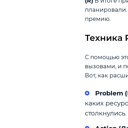
(R)
В итоге пр
планировали. 
премию.
Техника 
С помощью это
вызовами, и п
Вот, как рас
Problem 
каких ресурс
столкнулись.