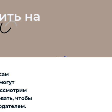
ить на
сам
омогут
ассмотрим
вать, чтобы
одателем.