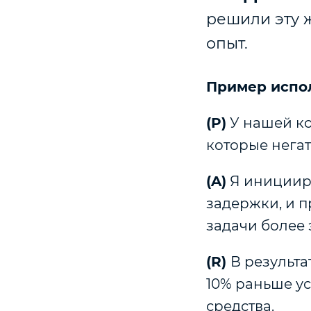
решили эту ж
опыт.
Пример испо
(P)
У нашей ко
которые негат
(A)
Я иницииро
задержки, и 
задачи более
(R)
В результа
10% раньше у
средства.