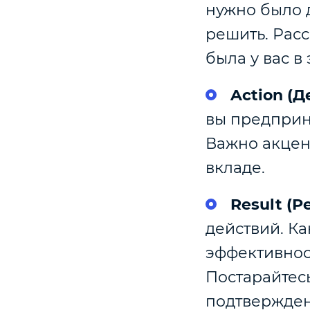
нужно было 
решить. Расс
была у вас в 
Action (Д
вы предприн
Важно акцен
вкладе.
Result (Р
действий. Ка
эффективност
Постарайтес
подтвержден