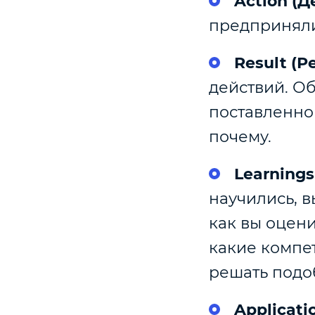
Action (Д
предпринял
Result (Р
действий. Об
поставленном
почему.
Learnings
научились, в
как вы оцени
какие компе
решать подо
Applicat