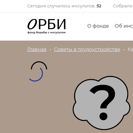
Сегодня случилось инсультов:
52
Собрал
О фонде
Об инс
Главная
Советы в трудоустройстве
К