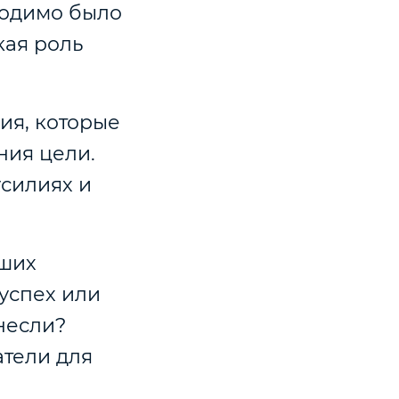
ходимо было
кая роль
ия, которые
ния цели.
силиях и
аших
 успех или
ынесли?
атели для