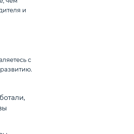
е, чем
дителя и
вляетесь с
 развитию.
аботали,
вы