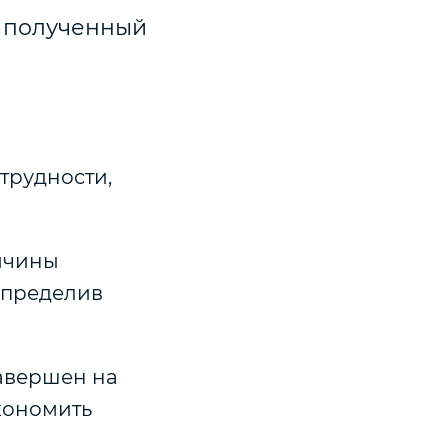
ь полученный
трудности,
ичины
спределив
завершен на
кономить