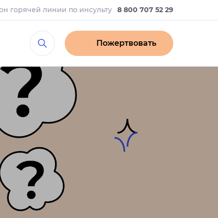
он горячей линии
по инсульту
8 800 707 52 29
Пожертвовать
а