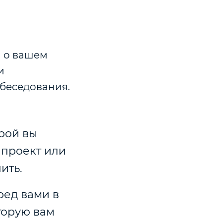
ы о вашем
и
беседования.
орой вы
 проект или
ить.
ред вами в
торую вам