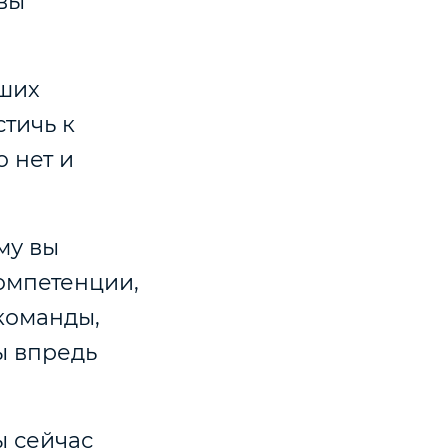
 вы
аших
стичь к
о нет и
му вы
компетенции,
 команды,
ы впредь
ы сейчас