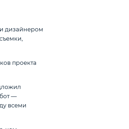
 и дизайнером
съемки,
ков проекта
дложил
бот —
ду всеми