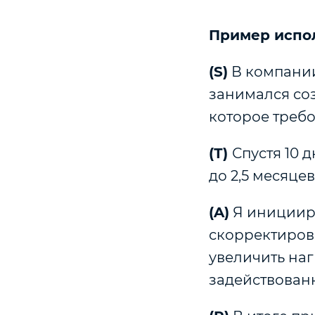
Пример испо
(S)
В компании
занимался со
которое требо
(Т)
Спустя 10 
до 2,5 месяцев
(A)
Я инициир
скорректиров
увеличить на
задействован