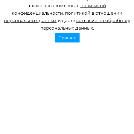
начала долгий путь восстановления. Было...
также ознакомлены с
политикой
конфиденциальности
,
политикой в отношении
персональных данных
и даете
согласие на обработку
персональных данных
.
Принять
Горячая линия по инсульту
8 800 707 52 29
info@orbifond.ru
Подписаться