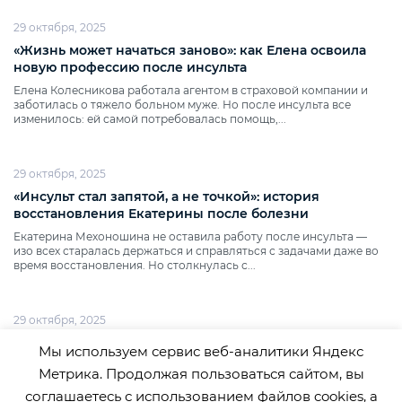
29 октября, 2025
«Жизнь может начаться заново»: как Елена освоила
новую профессию после инсульта
Елена Колесникова работала агентом в страховой компании и
заботилась о тяжело больном муже. Но после инсульта все
изменилось: ей самой потребовалась помощь,...
29 октября, 2025
«Инсульт стал запятой, а не точкой»: история
восстановления Екатерины после болезни
Екатерина Мехоношина не оставила работу после инсульта —
изо всех старалась держаться и справляться с задачами даже во
время восстановления. Но столкнулась с...
29 октября, 2025
«Важно не останавливаться»: как Светлана нашла
Мы используем сервис веб-аналитики Яндекс
новое призвание после инсульта
Метрика. Продолжая пользоваться сайтом, вы
После инсульта Светлана Дашиева была вынуждена полностью
соглашаетесь с использованием файлов cookies, а
изменить свою жизнь. Она оставила прежнюю профессию и