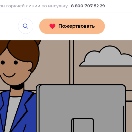
он горячей линии
по инсульту
8 800 707 52 29
Пожертвовать