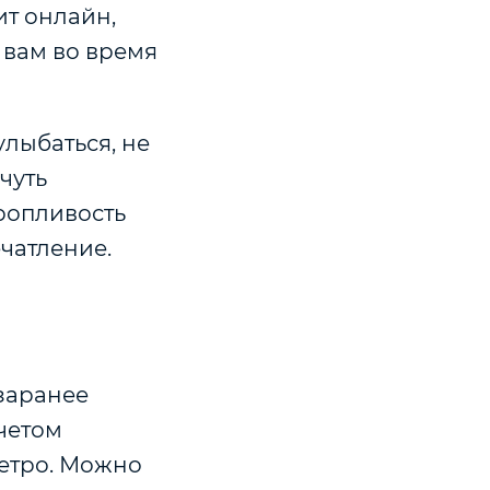
ит онлайн,
 вам во время
улыбаться, не
чуть
ропливость
чатление.
 заранее
четом
метро. Можно