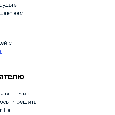
Будьте
ешает вам
я
ей с
а
дателю
я встречи с
осы и решить,
. На