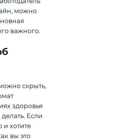
аботодатель
лайн, можно
сновная
его важного.
об
можно скрыть,
рмат
иях здоровья
 делать. Если
 и хотите
ак вы это