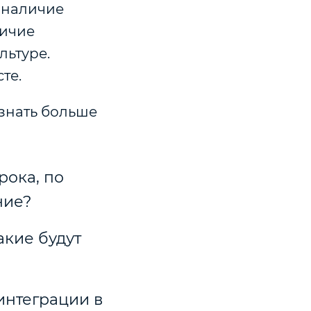
 наличие
личие
льтуре.
те.
узнать больше
рока, по
ние?
акие будут
интеграции в