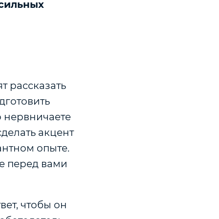
 сильных
т рассказать
одготовить
о нервничаете
сделать акцент
антном опыте.
ые перед вами
ет, чтобы он