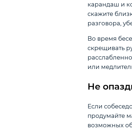
карандаш и ко
скажите близк
разговора, уб
Во время бесе
скрещивать ру
расслабленно.
или медлитель
Не опазд
Если собеседо
продумайте ма
возможных обс