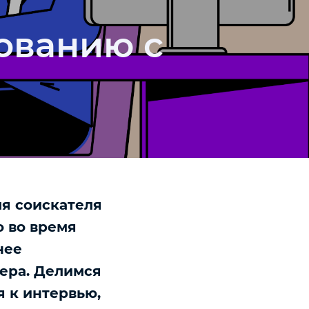
дованию с
я соискателя
о во время
нее
тера. Делимся
 к интервью,