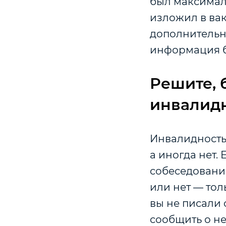
был максимал
изложил в ва
дополнительн
информация б
Решите, 
инвалид
Инвалидность
а иногда нет.
собеседования
или нет — тол
вы не писали 
сообщить о не