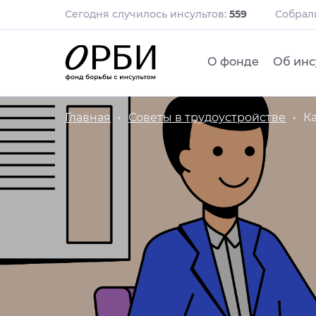
Сегодня случилось инсультов:
559
Собра
О фонде
Об инс
Главная
Советы в трудоустройстве
К