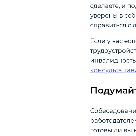
сделаете, и п
уверены в себ
справиться с
Если у вас ес
трудоустройст
инвалидность
консультацие
Подумайт
Собеседование
работодателем
готовы ли вы 