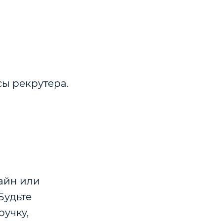
сы рекрутера.
лайн или
Будьте
ручку,