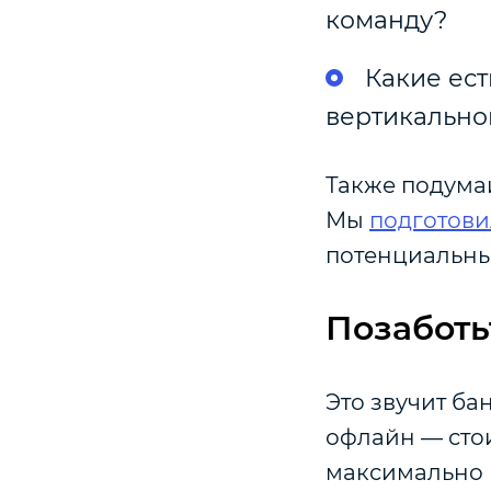
команду?
Какие ест
вертикальног
Также подумай
Мы
подготови
потенциальны
Позаботь
Это звучит ба
офлайн — стои
максимально в