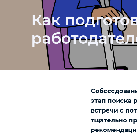
Как подгото
работодате
Собеседовани
этап поиска 
встречи с по
тщательно пр
рекомендация