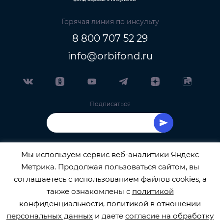
Горячая линия по инсульту
8 800 707 52 29
info@orbifond.ru
Подписаться
Мы используем сервис веб-аналитики Яндекс
Метрика. Продолжая пользоваться сайтом, вы
ОФИЦИАЛЬНЫЙ ОПЕРАТОР ОБРАБОТКИ
соглашаетесь с использованием файлов cookies, а
также ознакомлены с
политикой
ПЕРСОНАЛЬНЫХ ДАННЫХ РЕГИСТРАЦИОННЫЙ
конфиденциальности
,
политикой в отношении
персональных данных
и даете
согласие на обработку
НОМЕР 77-22-133540