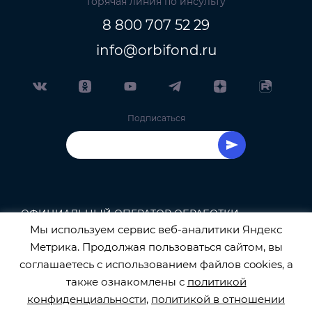
Горячая линия по инсульту
8 800 707 52 29
info@orbifond.ru
Подписаться
ОФИЦИАЛЬНЫЙ ОПЕРАТОР ОБРАБОТКИ
Мы используем сервис веб-аналитики Яндекс
ПЕРСОНАЛЬНЫХ ДАННЫХ РЕГИСТРАЦИОННЫЙ
Метрика. Продолжая пользоваться сайтом, вы
соглашаетесь с использованием файлов cookies, а
НОМЕР 77-22-133540
также ознакомлены с
политикой
конфиденциальности
,
политикой в отношении