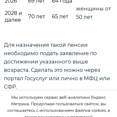
2026
69 лет
64 года
женщины от
2028 и
70 лет
65 лет
50 лет
далее
Для назначения такой пенсии
необходимо подать заявление по
достижении указанного выше
возраста. Сделать это можно через
портал Госуслуг или лично в МФЦ или
СФР.
Мы используем сервис веб-аналитики Яндекс
Размер этого вида пенсии на 2025 год
Метрика. Продолжая пользоваться сайтом, вы
составляет 8 824,08 рублей. Он
соглашаетесь с использованием файлов cookies, а
также ознакомлены с
политикой