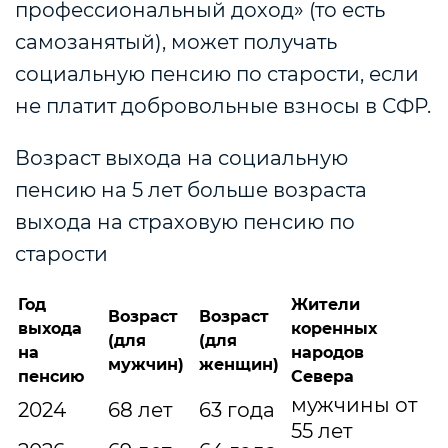
профессиональный доход» (то есть
самозанятый), может получать
социальную пенсию по старости, если
не платит добровольные взносы в СФР.
Возраст выхода на социальную
пенсию на 5 лет больше возраста
выхода на страховую пенсию по
старости
Год
Жители
Возраст
Возраст
выхода
коренных
(для
(для
на
народов
мужчин)
женщин)
пенсию
Севера
мужчины от
2024
68 лет
63 года
55 лет