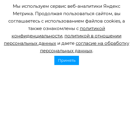
Мы используем сервис веб-аналитики Яндекс
Метрика. Продолжая пользоваться сайтом, вы
18 февраля, 2026
соглашаетесь с использованием файлов cookies, а
Как принять изменения после инсульта и замечать
также ознакомлены с
политикой
успехи в реабилитации
конфиденциальности
,
политикой в отношении
Восстановление после инсульта — долгий путь, на котором
персональных данных
и даете
согласие на обработку
придется пережить массу чувств и эмоций. Объясняем, как
справляться с этими эмоциями и замечать даже небольшие...
персональных данных
.
Принять
21 января, 2026
Упражнения после инсульта: как пересаживать
человека, подобрать ходунки и коляску
Эксперт подробно показывает, как безопасно пересадить
человека и подобрать технические средства реабилитации.