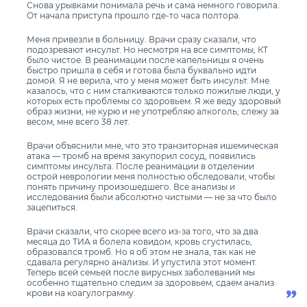
Снова урывками понимала речь и сама немного говорила.
От начала приступа прошло где-то часа полтора.
Меня привезли в больницу. Врачи сразу сказали, что
подозревают инсульт. Но несмотря на все симптомы, КТ
было чистое. В реанимации после капельницы я очень
быстро пришла в себя и готова была буквально идти
домой. Я не верила, что у меня может быть инсульт. Мне
казалось, что с ним сталкиваются только пожилые люди, у
которых есть проблемы со здоровьем. Я же веду здоровый
образ жизни, не курю и не употребляю алкоголь, слежу за
весом, мне всего 38 лет.
Врачи объяснили мне, что это транзиторная ишемическая
атака — тромб на время закупорил сосуд, появились
симптомы инсульта. После реанимации в отделении
острой неврологии меня полностью обследовали, чтобы
понять причину произошедшего. Все анализы и
исследования были абсолютно чистыми — не за что было
зацепиться.
Врачи сказали, что скорее всего из-за того, что за два
месяца до ТИА я болела ковидом, кровь сгустилась,
образовался тромб. Но я об этом не знала, так как не
сдавала регулярно анализы. И упустила этот момент.
Теперь всей семьей после вирусных заболеваний мы
особенно тщательно следим за здоровьем, с
даем анализ
крови на
коагулограмму.