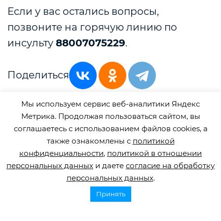
Если у вас остались вопросы,
позвоните на горячую
линию
по
инсульту
88007075229
.
Поделиться
Мы используем сервис веб-аналитики Яндекс
Метрика. Продолжая пользоваться сайтом, вы
соглашаетесь с использованием файлов cookies, а
Смотрите также
также ознакомлены с
политикой
конфиденциальности
,
политикой в отношении
персональных данных
и даете
согласие на обработку
2 июля, 2026
персональных данных
.
Как найти сиделку для человека после инсульта
После инсульта многие семьи сталкиваются с необходимостью
Принять
организовать постоянный уход за близким человеком. И здесь
возникает множество вопросов. Разберемся, какие...