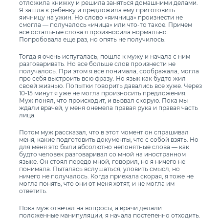
отложила книжку и решила заняться домашними делами.
Я зашла к ребенку и предложила ему приготовить
яичницу на ужин. Но слово «яичница» произнести не
смогла — получалось «ичица» или что-то такое. Причем
все остальные слова я произносила нормально.
Попробовала еще раз, но опять не получилось.
Тогда я очень испугалась, пошла к мужу и начала с ним
разговаривать. Но все больше слов произнести не
получалось. При этом я все понимала, соображала, могла
про себя выстроить всю фразу. Но язык как будто жил
своей жизнью. Попытки говорить давались все хуже. Через
10-15 минут я уже не могла произносить предложения.
Муж понял, что происходит, и вызвал скорую. Пока мы
ждали врачей, у меня онемела правая рука и правая часть
лица.
Потом муж рассказал, что в этот момент он спрашивал
меня, какие подготовить документы, что с собой взять. Но
для меня это были абсолютно непонятные слова — как
будто человек разговаривал со мной на иностранном
языке. Он стоял передо мной, говорил, но я ничего не
понимала. Пыталась вслушаться, уловить смысл, но
ничего не получалось. Когда приехала скорая, я тоже не
могла понять, что они от меня хотят, и не могла им
ответить.
Пока муж отвечал на вопросы, а врачи делали
положенные манипуляции, я начала постепенно отходить.