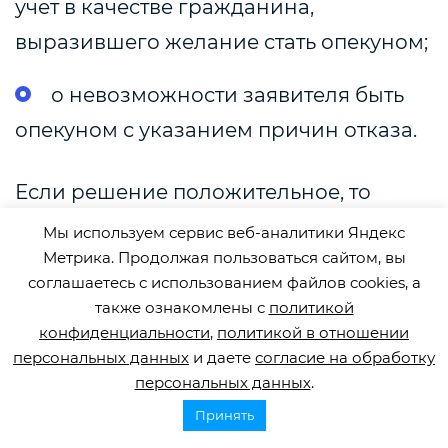
учет в качестве гражданина,
выразившего желание стать опекуном;
о невозможности заявителя быть
опекуном с указанием причин отказа.
Если решение положительное, то
опекуну выдается акт и удостоверение
Мы используем сервис веб-аналитики Яндекс
опекуна.
Метрика. Продолжая пользоваться сайтом, вы
соглашаетесь с использованием файлов cookies, а
В случае, если лицу, нуждающемуся в
также ознакомлены с
политикой
конфиденциальности
,
политикой в отношении
установлении опеки, не назначен
персональных данных
и даете
согласие на обработку
опекун в течение месяца, исполнение
персональных данных
.
обязанностей опекуна временно
Принять
возлагается на орган опеки и