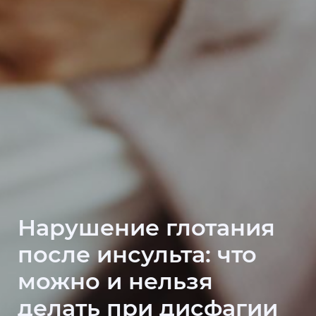
Нарушение глотания
после инсульта: что
можно и нельзя
делать при дисфагии