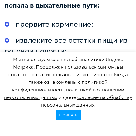
попала в дыхательные пути:
прервите кормление;
извлеките все остатки пищи из
ротовой полости;
Мы используем сервис веб-аналитики Яндекс
лежащего человека сначала
Метрика. Продолжая пользоваться сайтом, вы
соглашаетесь с использованием файлов cookies, а
поверните на здоровый бок и
также ознакомлены с
политикой
дайте вылиться пище из верхних
конфиденциальности
,
политикой в отношении
персональных данных
и даете
согласие на обработку
отделов дыхательных путей, затем
персональных данных
.
поднимите близкого;
Принять
сидящего человека наклоните